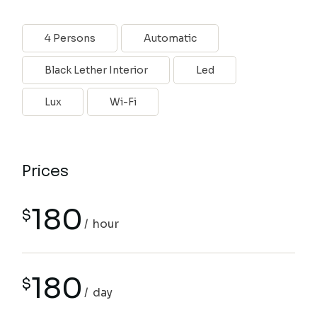
4 Persons
Automatic
Black Lether Interior
Led
Lux
Wi-Fi
Prices
180
$
hour
180
$
day