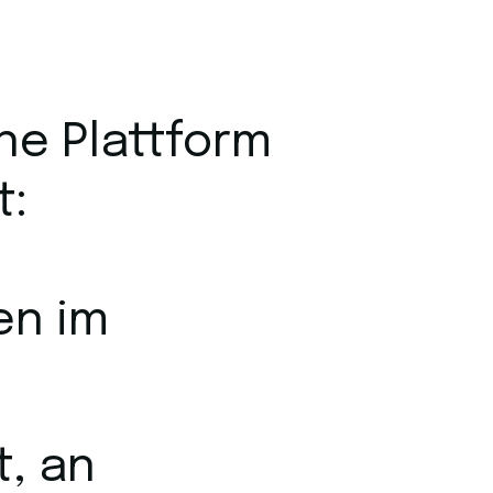
ne Plattform
t:
en im
t, an