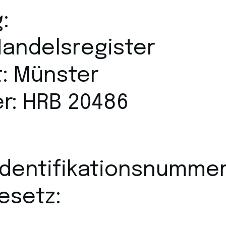
:
Handelsregister
t: Münster
r: HRB 20486
Identifikationsnumme
esetz: