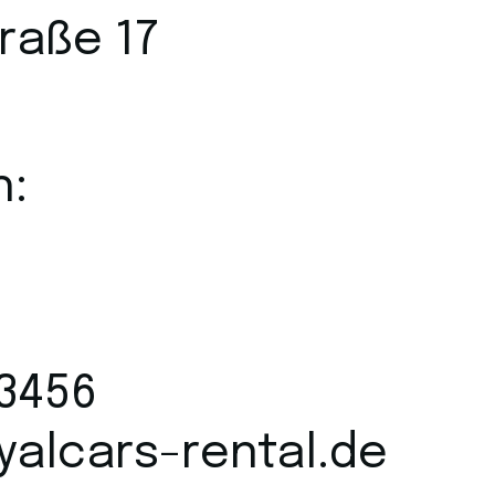
raße 17
h:
23456
yalcars-rental.de