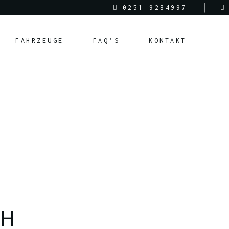
0251 9284997
FAHRZEUGE
FAQ’S
KONTAKT
bH