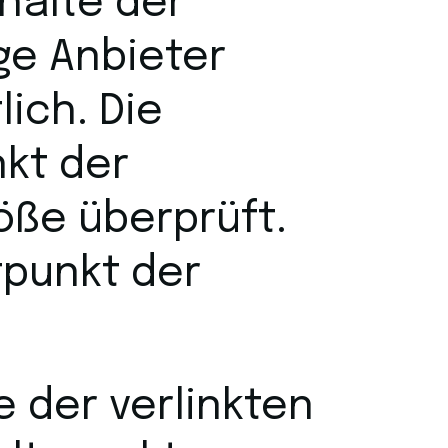
halte der
ige Anbieter
ich. Die
nkt der
öße überprüft.
tpunkt der
e der verlinkten