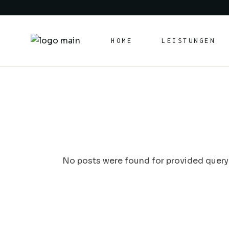
Skip
to
the
content
HOME
LEISTUNGEN
No posts were found for provided query